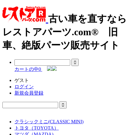
古い車を直すなら
レストアパーツ.com® 旧
車、絶版パーツ販売サイト
カートの中
0
ゲスト
ログイン
新規会員登録
クラシックミニ(CLASSIC MINI)
トヨタ（TOYOTA）
マツダ（MAZDA)