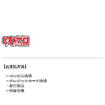
少し不思議な日本語英語ですが、そこがいかにも日本的で、
私達らしさだと思っています。
「日本を代表する旧車向けパーツ会社に育ちたい」——そん
な願いも込めています。
ぜひ、この言葉を覚えてください。
登録商標第6729649号
【お支払方法】
・コンビニ決済
・クレジットカード決済
・銀行振込
・代金引換