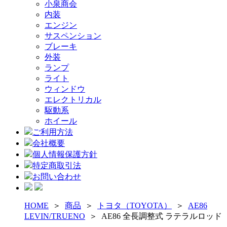
小泉商会
内装
エンジン
サスペンション
ブレーキ
外装
ランプ
ライト
ウィンドウ
エレクトリカル
駆動系
ホイール
ご利用方法
会社概要
個人情報保護方針
特定商取引法
お問い合わせ
HOME
＞
商品
＞
トヨタ（TOYOTA）
＞
AE86
LEVIN/TRUENO
＞
AE86 全長調整式 ラテラルロッド