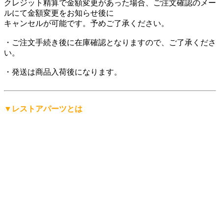
クレジット精算で金額変更があった場合、ご注文確認のメー
ルにて金額変更をお知らせ後に
キャンセルが可能です。予めご了承ください。
・ご注文手続き後に在庫確認となりますので、ご了承くださ
い。
・発送は商品入荷後になります。
▼レストアパーツとは
「レストアパーツ」は、
レストアパーツ.comが生み出したオ
リジナルの言葉
です。
レストア用の部品は英語で「Restoration Parts（レストレーシ
ョン・パーツ）」と呼ばれますが、日本人にもっと分かりや
すく、名前から仕事の内容を直感的に連想できる言葉にした
い。そして、ありそうで世の中にまだ無い言葉を名前にした
い。
そんな想いから「レストアパーツ」という言葉をつくりまし
た。