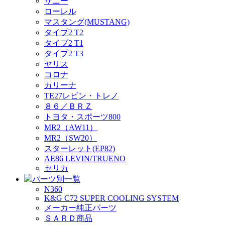
サニー
ローレル
マスタング(MUSTANG)
タイプ2 T2
タイプ2 T1
タイプ2 T3
ヤリス
コロナ
カリーナ
TE27レビン・トレノ
８６／ＢＲＺ
トヨタ・スポーツ800
MR2（AW11）
MR2（SW20）
スターレット(EP82)
AE86 LEVIN/TRUENO
セリカ
パーツ別一覧
N360
K&G C72 SUPER COOLING SYSTEM
メーカー純正パーツ
ＳＡＲＤ商品