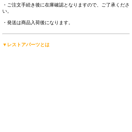
・ご注文手続き後に在庫確認となりますので、ご了承くださ
い。
・発送は商品入荷後になります。
▼レストアパーツとは
「レストアパーツ」は、
レストアパーツ.comが生み出したオ
リジナルの言葉
です。
レストア用の部品は英語で「Restoration Parts（レストレーシ
ョン・パーツ）」と呼ばれますが、日本人にもっと分かりや
すく、名前から仕事の内容を直感的に連想できる言葉にした
い。そして、ありそうで世の中にまだ無い言葉を名前にした
い。
そんな想いから「レストアパーツ」という言葉をつくりまし
た。
少し不思議な日本語英語ですが、そこがいかにも日本的で、
私達らしさだと思っています。