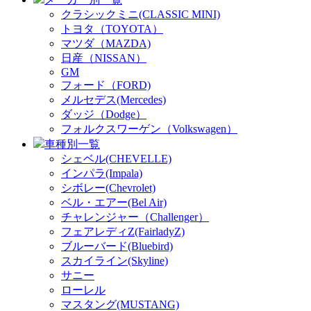
クラシックミニ(CLASSIC MINI)
トヨタ（TOYOTA）
マツダ（MAZDA)
日産（NISSAN）
GM
フォード（FORD)
メルセデス(Mercedes)
ダッジ（Dodge）
フォルクスワーゲン（Volkswagen）
車種別一覧
シェベル(CHEVELLE)
インパラ(Impala)
シボレー(Chevrolet)
ベル・エアー(Bel Air)
チャレンジャー（Challenger）
フェアレディZ(FairladyZ)
ブルーバード(Bluebird)
スカイライン(Skyline)
サニー
ローレル
マスタング(MUSTANG)