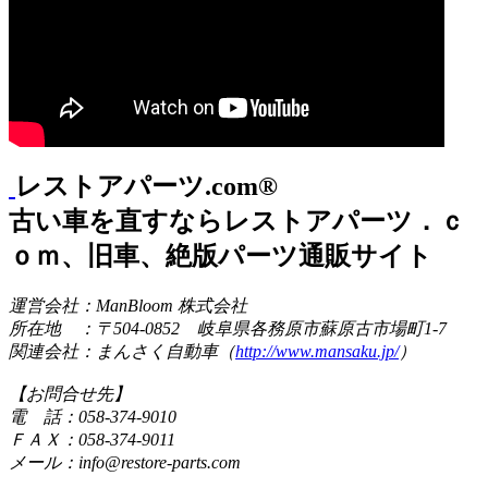
レストアパーツ.com®
古い車を直すならレストアパーツ．ｃ
ｏｍ、旧車、絶版パーツ通販サイト
運営会社：ManBloom 株式会社
所在地 ：〒504-0852 岐阜県各務原市蘇原古市場町1-7
関連会社：まんさく自動車（
http://www.mansaku.jp/
）
【お問合せ先】
電 話：058-374-9010
ＦＡＸ：058-374-9011
メール：info@restore-parts.com