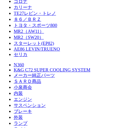
コロナ
カリーナ
TE27レビン・トレノ
８６／ＢＲＺ
トヨタ・スポーツ800
MR2（AW11）
MR2（SW20）
スターレット(EP82)
AE86 LEVIN/TRUENO
セリカ
N360
K&G C72 SUPER COOLING SYSTEM
メーカー純正パーツ
ＳＡＲＤ商品
小泉商会
内装
エンジン
サスペンション
ブレーキ
外装
ランプ