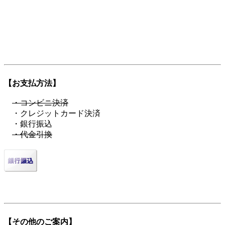
「日本を代表する旧車向けパーツ会社に育ちたい」——そん
な願いも込めています。
ぜひ、この言葉を覚えてください。
登録商標第6729649号
【お支払方法】
・コンビニ決済
・クレジットカード決済
・銀行振込
・代金引換
【その他のご案内】