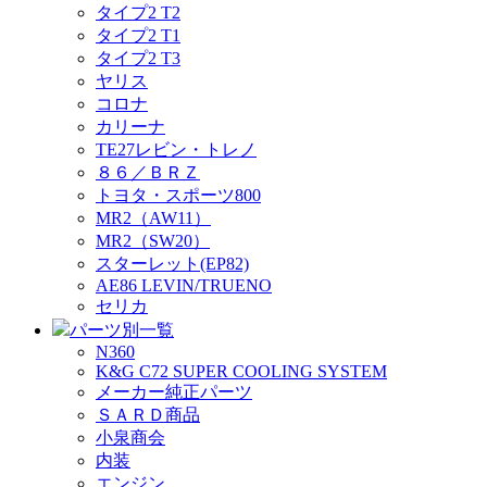
タイプ2 T2
タイプ2 T1
タイプ2 T3
ヤリス
コロナ
カリーナ
TE27レビン・トレノ
８６／ＢＲＺ
トヨタ・スポーツ800
MR2（AW11）
MR2（SW20）
スターレット(EP82)
AE86 LEVIN/TRUENO
セリカ
パーツ別一覧
N360
K&G C72 SUPER COOLING SYSTEM
メーカー純正パーツ
ＳＡＲＤ商品
小泉商会
内装
エンジン