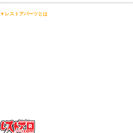
▼レストアパーツとは
「レストアパーツ」は、
レストアパーツ.comが生み出したオリ
ジナルの言葉
です。
レストア用の部品は英語で「Restoration Parts（レストレーショ
ン・パーツ）」と呼ばれますが、日本人にもっと分かりやす
く、名前から仕事の内容を直感的に連想できる言葉にしたい。
そして、ありそうで世の中にまだ無い言葉を名前にしたい。
そんな想いから「レストアパーツ」という言葉をつくりまし
た。
少し不思議な日本語英語ですが、そこがいかにも日本的で、私
達らしさだと思っています。
「日本を代表する旧車向けパーツ会社に育ちたい」——そんな
願いも込めています。
ぜひ、この言葉を覚えてください。