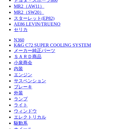
トヨタ・スポーツ800
MR2（AW11）
MR2（SW20）
スターレット(EP82)
AE86 LEVIN/TRUENO
セリカ
N360
K&G C72 SUPER COOLING SYSTEM
メーカー純正パーツ
ＳＡＲＤ商品
小泉商会
内装
エンジン
サスペンション
ブレーキ
外装
ランプ
ライト
ウィンドウ
エレクトリカル
駆動系