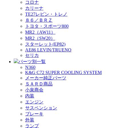
コロナ
カリーナ
TE27レビン・トレノ
８６／ＢＲＺ
トヨタ・スポーツ800
MR2（AW11）
MR2（SW20）
スターレット(EP82)
AE86 LEVIN/TRUENO
セリカ
パーツ別一覧
N360
K&G C72 SUPER COOLING SYSTEM
メーカー純正パーツ
ＳＡＲＤ商品
小泉商会
内装
エンジン
サスペンション
ブレーキ
外装
ランプ