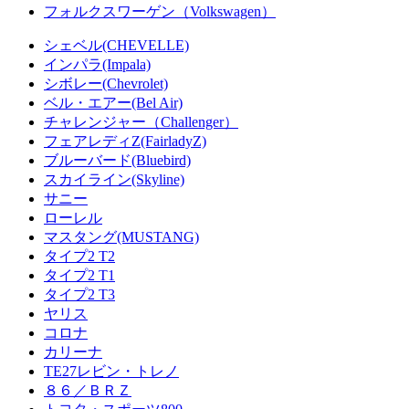
フォルクスワーゲン（Volkswagen）
シェベル(CHEVELLE)
インパラ(Impala)
シボレー(Chevrolet)
ベル・エアー(Bel Air)
チャレンジャー（Challenger）
フェアレディZ(FairladyZ)
ブルーバード(Bluebird)
スカイライン(Skyline)
サニー
ローレル
マスタング(MUSTANG)
タイプ2 T2
タイプ2 T1
タイプ2 T3
ヤリス
コロナ
カリーナ
TE27レビン・トレノ
８６／ＢＲＺ