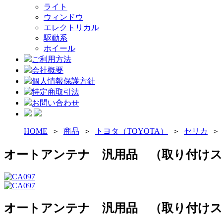
ライト
ウィンドウ
エレクトリカル
駆動系
ホイール
ご利用方法
会社概要
個人情報保護方針
特定商取引法
お問い合わせ
HOME
＞
商品
＞
トヨタ（TOYOTA）
＞
セリカ
オートアンテナ 汎用品 （取り付けス
オートアンテナ 汎用品 （取り付けス