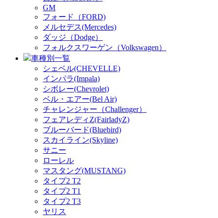
GM
フォード（FORD)
メルセデス(Mercedes)
ダッジ（Dodge）
フォルクスワーゲン（Volkswagen）
車種別一覧
シェベル(CHEVELLE)
インパラ(Impala)
シボレー(Chevrolet)
ベル・エアー(Bel Air)
チャレンジャー（Challenger）
フェアレディZ(FairladyZ)
ブルーバード(Bluebird)
スカイライン(Skyline)
サニー
ローレル
マスタング(MUSTANG)
タイプ2 T2
タイプ2 T1
タイプ2 T3
ヤリス