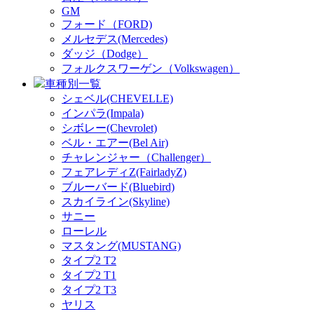
GM
フォード（FORD)
メルセデス(Mercedes)
ダッジ（Dodge）
フォルクスワーゲン（Volkswagen）
車種別一覧
シェベル(CHEVELLE)
インパラ(Impala)
シボレー(Chevrolet)
ベル・エアー(Bel Air)
チャレンジャー（Challenger）
フェアレディZ(FairladyZ)
ブルーバード(Bluebird)
スカイライン(Skyline)
サニー
ローレル
マスタング(MUSTANG)
タイプ2 T2
タイプ2 T1
タイプ2 T3
ヤリス