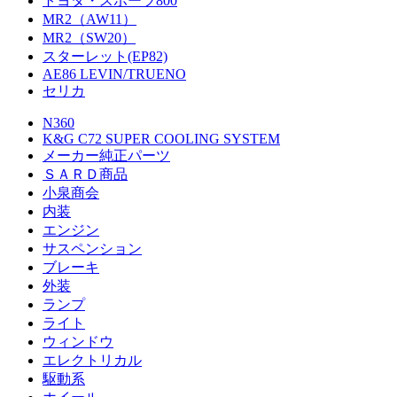
トヨタ・スポーツ800
MR2（AW11）
MR2（SW20）
スターレット(EP82)
AE86 LEVIN/TRUENO
セリカ
N360
K&G C72 SUPER COOLING SYSTEM
メーカー純正パーツ
ＳＡＲＤ商品
小泉商会
内装
エンジン
サスペンション
ブレーキ
外装
ランプ
ライト
ウィンドウ
エレクトリカル
駆動系