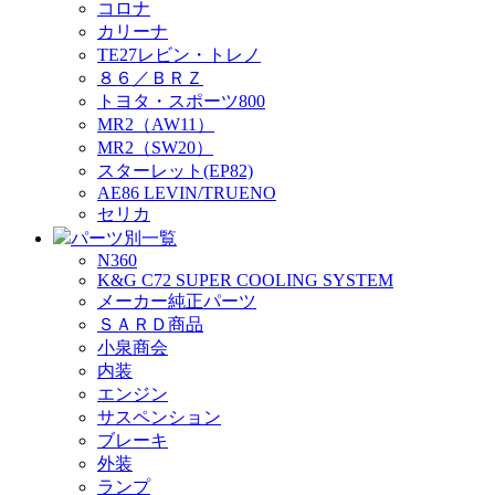
コロナ
カリーナ
TE27レビン・トレノ
８６／ＢＲＺ
トヨタ・スポーツ800
MR2（AW11）
MR2（SW20）
スターレット(EP82)
AE86 LEVIN/TRUENO
セリカ
パーツ別一覧
N360
K&G C72 SUPER COOLING SYSTEM
メーカー純正パーツ
ＳＡＲＤ商品
小泉商会
内装
エンジン
サスペンション
ブレーキ
外装
ランプ