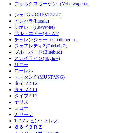
フォルクスワーゲン（Volkswagen）
シェベル(CHEVELLE)
インパラ(Impala)
シボレー(Chevrolet)
ベル・エアー(Bel Air)
チャレンジャー（Challenger）
フェアレディZ(FairladyZ)
ブルーバード(Bluebird)
スカイライン(Skyline)
サニー
ローレル
マスタング(MUSTANG)
タイプ2 T2
タイプ2 T1
タイプ2 T3
ヤリス
コロナ
カリーナ
TE27レビン・トレノ
８６／ＢＲＺ