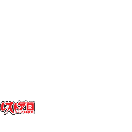
「レストアパーツ」は、
レストアパーツ.comが生み出したオリ
ジナルの言葉
です。
レストア用の部品は英語で「Restoration Parts（レストレーショ
ン・パーツ）」と呼ばれますが、日本人にもっと分かりやす
く、名前から仕事の内容を直感的に連想できる言葉にしたい。
そして、ありそうで世の中にまだ無い言葉を名前にしたい。
そんな想いから「レストアパーツ」という言葉をつくりまし
た。
少し不思議な日本語英語ですが、そこがいかにも日本的で、私
達らしさだと思っています。
「日本を代表する旧車向けパーツ会社に育ちたい」——そんな
願いも込めています。
ぜひ、この言葉を覚えてください。
登録商標第6729649号