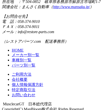
所在地 ：〒504-0852 岐阜県各務原市蘇原古市場町1-7
関連会社：まんさく自動車（
http://www.mansaku.jp/
）
【お問合せ先】
電 話：058-374-9010
ＦＡＸ：058-374-9011
メール：info@restore-parts.com
（レストアパーツ.com 配送事務所）
HOME
メーカー別一覧
車種別一覧
パーツ別一覧
ご利用方法
会社概要
個人情報保護方針
特定商取引法
お問い合わせ
MusclecarGT 日本総代理店
Copyright(C) ManBloom株式会社 Rights Reserved.