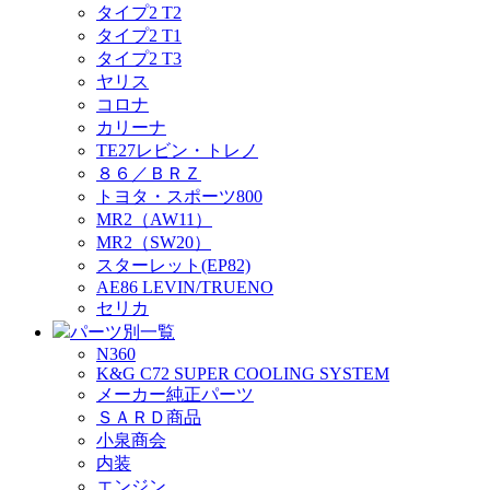
タイプ2 T2
タイプ2 T1
タイプ2 T3
ヤリス
コロナ
カリーナ
TE27レビン・トレノ
８６／ＢＲＺ
トヨタ・スポーツ800
MR2（AW11）
MR2（SW20）
スターレット(EP82)
AE86 LEVIN/TRUENO
セリカ
パーツ別一覧
N360
K&G C72 SUPER COOLING SYSTEM
メーカー純正パーツ
ＳＡＲＤ商品
小泉商会
内装
エンジン