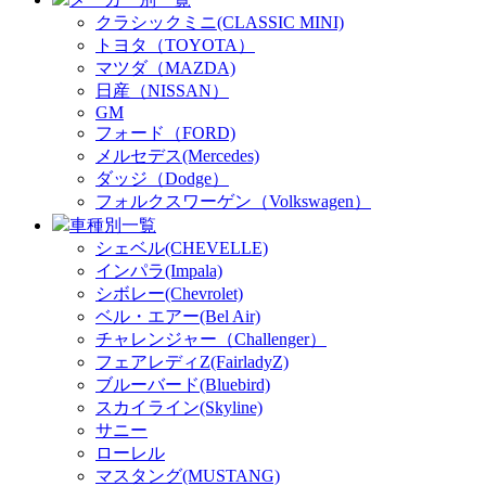
クラシックミニ(CLASSIC MINI)
トヨタ（TOYOTA）
マツダ（MAZDA)
日産（NISSAN）
GM
フォード（FORD)
メルセデス(Mercedes)
ダッジ（Dodge）
フォルクスワーゲン（Volkswagen）
車種別一覧
シェベル(CHEVELLE)
インパラ(Impala)
シボレー(Chevrolet)
ベル・エアー(Bel Air)
チャレンジャー（Challenger）
フェアレディZ(FairladyZ)
ブルーバード(Bluebird)
スカイライン(Skyline)
サニー
ローレル
マスタング(MUSTANG)