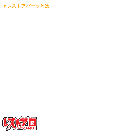
▼レストアパーツとは
「レストアパーツ」は、
レストアパーツ.comが生み出したオ
リジナルの言葉
です。
レストア用の部品は英語で「Restoration Parts（レストレーシ
ョン・パーツ）」と呼ばれますが、日本人にもっと分かりや
すく、名前から仕事の内容を直感的に連想できる言葉にした
い。そして、ありそうで世の中にまだ無い言葉を名前にした
い。
そんな想いから「レストアパーツ」という言葉をつくりまし
た。
少し不思議な日本語英語ですが、そこがいかにも日本的で、
私達らしさだと思っています。
「日本を代表する旧車向けパーツ会社に育ちたい」——そん
な願いも込めています。
ぜひ、この言葉を覚えてください。