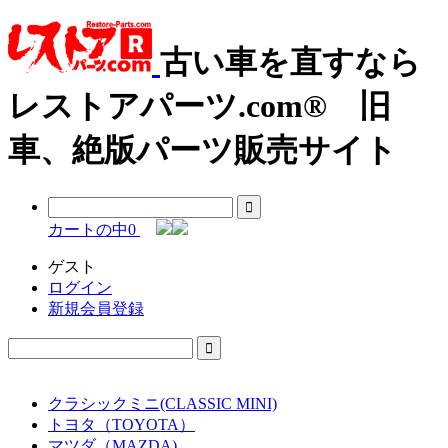
古い車を直すなら
レストアパーツ.com® 旧
車、絶版パーツ販売サイト
カートの中
0
ゲスト
ログイン
新規会員登録
クラシックミニ(CLASSIC MINI)
トヨタ（TOYOTA）
マツダ（MAZDA)