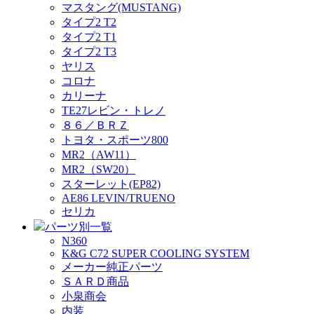
マスタング(MUSTANG)
タイプ2 T2
タイプ2 T1
タイプ2 T3
ヤリス
コロナ
カリーナ
TE27レビン・トレノ
８６／ＢＲＺ
トヨタ・スポーツ800
MR2（AW11）
MR2（SW20）
スターレット(EP82)
AE86 LEVIN/TRUENO
セリカ
パーツ別一覧
N360
K&G C72 SUPER COOLING SYSTEM
メーカー純正パーツ
ＳＡＲＤ商品
小泉商会
内装