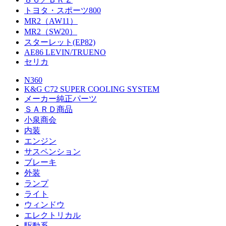
トヨタ・スポーツ800
MR2（AW11）
MR2（SW20）
スターレット(EP82)
AE86 LEVIN/TRUENO
セリカ
N360
K&G C72 SUPER COOLING SYSTEM
メーカー純正パーツ
ＳＡＲＤ商品
小泉商会
内装
エンジン
サスペンション
ブレーキ
外装
ランプ
ライト
ウィンドウ
エレクトリカル
駆動系