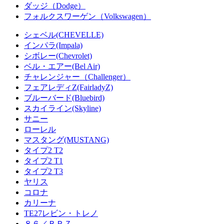
ダッジ（Dodge）
フォルクスワーゲン（Volkswagen）
シェベル(CHEVELLE)
インパラ(Impala)
シボレー(Chevrolet)
ベル・エアー(Bel Air)
チャレンジャー（Challenger）
フェアレディZ(FairladyZ)
ブルーバード(Bluebird)
スカイライン(Skyline)
サニー
ローレル
マスタング(MUSTANG)
タイプ2 T2
タイプ2 T1
タイプ2 T3
ヤリス
コロナ
カリーナ
TE27レビン・トレノ
８６／ＢＲＺ