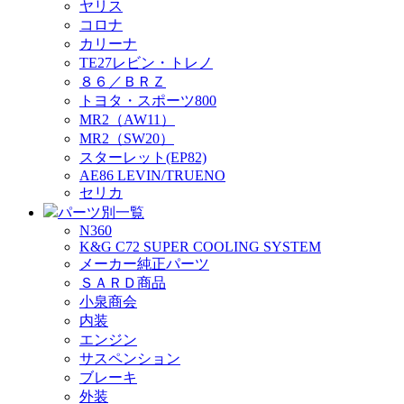
ヤリス
コロナ
カリーナ
TE27レビン・トレノ
８６／ＢＲＺ
トヨタ・スポーツ800
MR2（AW11）
MR2（SW20）
スターレット(EP82)
AE86 LEVIN/TRUENO
セリカ
パーツ別一覧
N360
K&G C72 SUPER COOLING SYSTEM
メーカー純正パーツ
ＳＡＲＤ商品
小泉商会
内装
エンジン
サスペンション
ブレーキ
外装