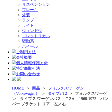
サスペンション
ブレーキ
外装
ランプ
ライト
ウィンドウ
エレクトリカル
駆動系
ホイール
ご利用方法
会社概要
個人情報保護方針
特定商取引法
お問い合わせ
HOME
＞
商品
＞
フォルクスワーゲン
（Volkswagen）
＞
タイプ2 T2
＞
フォルクスワーゲ
ン タイプ２ ワーゲンバス Ｔ2Ａ 1968-1972 バン
パー ブラケット リア 左／右