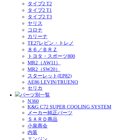
タイプ2 T2
タイプ2 T1
タイプ2 T3
ヤリス
コロナ
カリーナ
TE27レビン・トレノ
８６／ＢＲＺ
トヨタ・スポーツ800
MR2（AW11）
MR2（SW20）
スターレット(EP82)
AE86 LEVIN/TRUENO
セリカ
パーツ別一覧
N360
K&G C72 SUPER COOLING SYSTEM
メーカー純正パーツ
ＳＡＲＤ商品
小泉商会
内装
エンジン