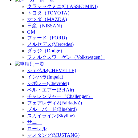
クラシックミニ(CLASSIC MINI)
トヨタ（TOYOTA）
マツダ（MAZDA)
日産（NISSAN）
GM
フォード（FORD)
メルセデス(Mercedes)
ダッジ（Dodge）
フォルクスワーゲン（Volkswagen）
車種別一覧
シェベル(CHEVELLE)
インパラ(Impala)
シボレー(Chevrolet)
ベル・エアー(Bel Air)
チャレンジャー（Challenger）
フェアレディZ(FairladyZ)
ブルーバード(Bluebird)
スカイライン(Skyline)
サニー
ローレル
マスタング(MUSTANG)