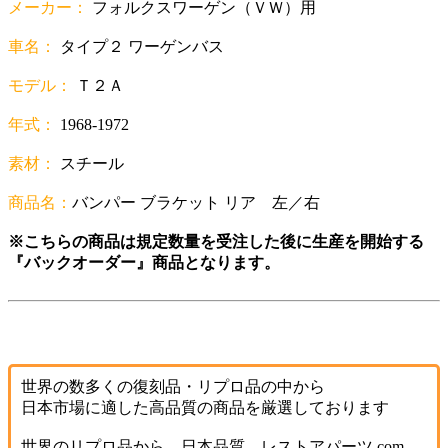
メーカー：
フォルクスワーゲン（ＶＷ）用
車名：
タイプ２ ワーゲンバス
モデル：
Ｔ２Ａ
年式：
1968-1972
素材：
スチール
商品名：
バンパー ブラケット リア 左／右
※こちらの商品は規定数量を受注した後に生産を開始する
『バックオーダー』商品となります。
世界の数多くの復刻品・リプロ品の中から
日本市場に適した高品質の商品を厳選しております
世界のリプロ品から、日本品質。レストアパーツ.com