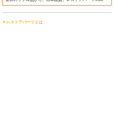
▼レストアパーツとは
「レストアパーツ」は、
レストアパーツ.comが生み出したオ
リジナルの言葉
です。
レストア用の部品は英語で「Restoration Parts（レストレーシ
ョン・パーツ）」と呼ばれますが、日本人にもっと分かりや
すく、名前から仕事の内容を直感的に連想できる言葉にした
い。そして、ありそうで世の中にまだ無い言葉を名前にした
い。
そんな想いから「レストアパーツ」という言葉をつくりまし
た。
少し不思議な日本語英語ですが、そこがいかにも日本的で、
私達らしさだと思っています。
「日本を代表する旧車向けパーツ会社に育ちたい」——そん
な願いも込めています。
ぜひ、この言葉を覚えてください。