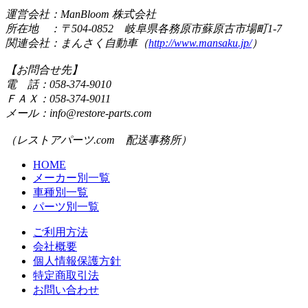
運営会社：ManBloom 株式会社
所在地 ：〒504-0852 岐阜県各務原市蘇原古市場町1-7
関連会社：まんさく自動車（
http://www.mansaku.jp/
）
【お問合せ先】
電 話：058-374-9010
ＦＡＸ：058-374-9011
メール：info@restore-parts.com
（レストアパーツ.com 配送事務所）
HOME
メーカー別一覧
車種別一覧
パーツ別一覧
ご利用方法
会社概要
個人情報保護方針
特定商取引法
お問い合わせ