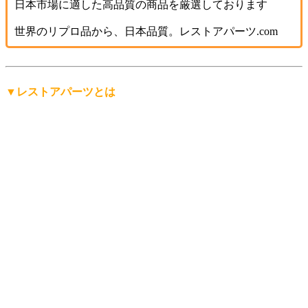
日本市場に適した高品質の商品を厳選しております
世界のリプロ品から、日本品質。レストアパーツ.com
▼レストアパーツとは
「レストアパーツ」は、
レストアパーツ.comが生み出したオ
リジナルの言葉
です。
レストア用の部品は英語で「Restoration Parts（レストレーシ
ョン・パーツ）」と呼ばれますが、日本人にもっと分かりや
すく、名前から仕事の内容を直感的に連想できる言葉にした
い。そして、ありそうで世の中にまだ無い言葉を名前にした
い。
そんな想いから「レストアパーツ」という言葉をつくりまし
た。
少し不思議な日本語英語ですが、そこがいかにも日本的で、
私達らしさだと思っています。
「日本を代表する旧車向けパーツ会社に育ちたい」——そん