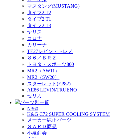
マスタング(MUSTANG)
タイプ2 T2
タイプ2 T1
タイプ2 T3
ヤリス
コロナ
カリーナ
TE27レビン・トレノ
８６／ＢＲＺ
トヨタ・スポーツ800
MR2（AW11）
MR2（SW20）
スターレット(EP82)
AE86 LEVIN/TRUENO
セリカ
パーツ別一覧
N360
K&G C72 SUPER COOLING SYSTEM
メーカー純正パーツ
ＳＡＲＤ商品
小泉商会