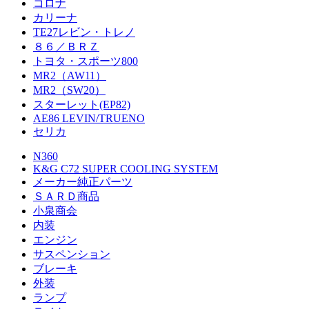
コロナ
カリーナ
TE27レビン・トレノ
８６／ＢＲＺ
トヨタ・スポーツ800
MR2（AW11）
MR2（SW20）
スターレット(EP82)
AE86 LEVIN/TRUENO
セリカ
N360
K&G C72 SUPER COOLING SYSTEM
メーカー純正パーツ
ＳＡＲＤ商品
小泉商会
内装
エンジン
サスペンション
ブレーキ
外装
ランプ