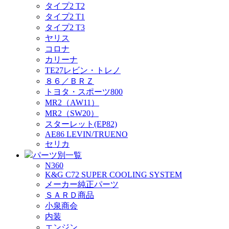
タイプ2 T2
タイプ2 T1
タイプ2 T3
ヤリス
コロナ
カリーナ
TE27レビン・トレノ
８６／ＢＲＺ
トヨタ・スポーツ800
MR2（AW11）
MR2（SW20）
スターレット(EP82)
AE86 LEVIN/TRUENO
セリカ
パーツ別一覧
N360
K&G C72 SUPER COOLING SYSTEM
メーカー純正パーツ
ＳＡＲＤ商品
小泉商会
内装
エンジン