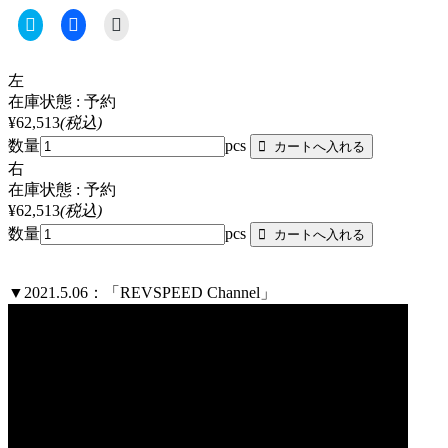
ク
Facebook
ク
リ
で
リ
ッ
共
ッ
ク
有
ク
し
す
し
左
て
る
て
Twitter
に
印
在庫状態 : 予約
で
は
刷
¥62,513
(税込)
共
ク
(新
有
リ
し
数量
pcs
(新
ッ
い
し
ク
ウ
右
い
し
ィ
在庫状態 : 予約
ウ
て
ン
ィ
く
ド
¥62,513
(税込)
ン
だ
ウ
ド
さ
で
数量
pcs
ウ
い
開
で
(新
き
開
し
ま
き
い
す)
▼2021.5.06：「REVSPEED Channel」
ま
ウ
す)
ィ
ン
ド
ウ
で
開
き
ま
す)