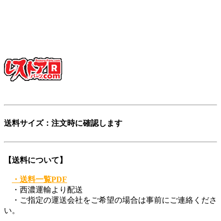
少し不思議な日本語英語ですが、そこがいかにも日本的で、
私達らしさだと思っています。
「日本を代表する旧車向けパーツ会社に育ちたい」——そん
な願いも込めています。
ぜひ、この言葉を覚えてください。
登録商標第6729649号
送料サイズ：注文時に確認します
【送料について】
・送料一覧PDF
・西濃運輸より配送
・ご指定の運送会社をご希望の場合は事前にご連絡くださ
い。