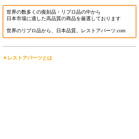
世界の数多くの復刻品・リプロ品の中から
日本市場に適した高品質の商品を厳選しております
世界のリプロ品から、日本品質。レストアパーツ.com
▼レストアパーツとは
「レストアパーツ」は、
レストアパーツ.comが生み出したオ
リジナルの言葉
です。
レストア用の部品は英語で「Restoration Parts（レストレーシ
ョン・パーツ）」と呼ばれますが、日本人にもっと分かりや
すく、名前から仕事の内容を直感的に連想できる言葉にした
い。そして、ありそうで世の中にまだ無い言葉を名前にした
い。
そんな想いから「レストアパーツ」という言葉をつくりまし
た。