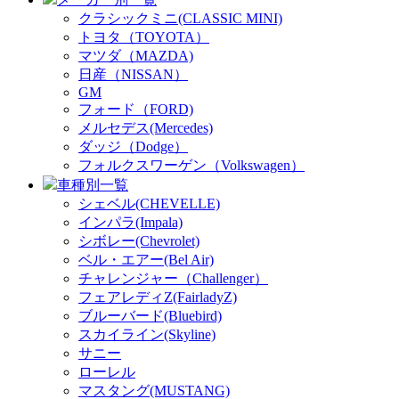
クラシックミニ(CLASSIC MINI)
トヨタ（TOYOTA）
マツダ（MAZDA)
日産（NISSAN）
GM
フォード（FORD)
メルセデス(Mercedes)
ダッジ（Dodge）
フォルクスワーゲン（Volkswagen）
車種別一覧
シェベル(CHEVELLE)
インパラ(Impala)
シボレー(Chevrolet)
ベル・エアー(Bel Air)
チャレンジャー（Challenger）
フェアレディZ(FairladyZ)
ブルーバード(Bluebird)
スカイライン(Skyline)
サニー
ローレル
マスタング(MUSTANG)