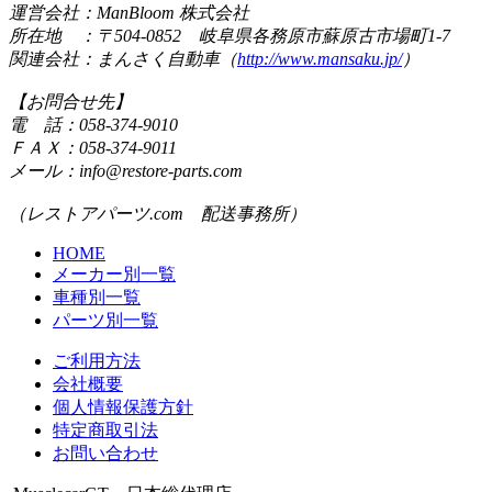
運営会社：ManBloom 株式会社
所在地 ：〒504-0852 岐阜県各務原市蘇原古市場町1-7
関連会社：まんさく自動車（
http://www.mansaku.jp/
）
【お問合せ先】
電 話：058-374-9010
ＦＡＸ：058-374-9011
メール：info@restore-parts.com
（レストアパーツ.com 配送事務所）
HOME
メーカー別一覧
車種別一覧
パーツ別一覧
ご利用方法
会社概要
個人情報保護方針
特定商取引法
お問い合わせ