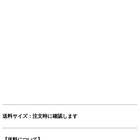
ョン・パーツ）」と呼ばれますが、日本人にもっと分かりや
すく、名前から仕事の内容を直感的に連想できる言葉にした
い。そして、ありそうで世の中にまだ無い言葉を名前にした
い。
そんな想いから「レストアパーツ」という言葉をつくりまし
た。
少し不思議な日本語英語ですが、そこがいかにも日本的で、
私達らしさだと思っています。
「日本を代表する旧車向けパーツ会社に育ちたい」——そん
な願いも込めています。
ぜひ、この言葉を覚えてください。
登録商標第6729649号
送料サイズ：注文時に確認します
【送料について】