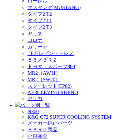
ローレル
マスタング(MUSTANG)
タイプ2 T2
タイプ2 T1
タイプ2 T3
ヤリス
コロナ
カリーナ
TE27レビン・トレノ
８６／ＢＲＺ
トヨタ・スポーツ800
MR2（AW11）
MR2（SW20）
スターレット(EP82)
AE86 LEVIN/TRUENO
セリカ
パーツ別一覧
N360
K&G C72 SUPER COOLING SYSTEM
メーカー純正パーツ
ＳＡＲＤ商品
小泉商会