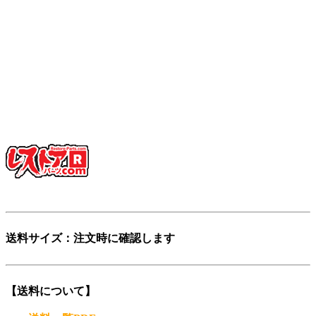
そんな想いから「レストアパーツ」という言葉をつくりまし
た。
少し不思議な日本語英語ですが、そこがいかにも日本的で、
私達らしさだと思っています。
「日本を代表する旧車向けパーツ会社に育ちたい」——そん
な願いも込めています。
ぜひ、この言葉を覚えてください。
登録商標第6729649号
送料サイズ：注文時に確認します
【送料について】