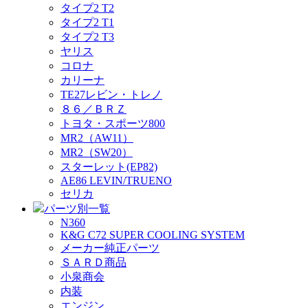
タイプ2 T2
タイプ2 T1
タイプ2 T3
ヤリス
コロナ
カリーナ
TE27レビン・トレノ
８６／ＢＲＺ
トヨタ・スポーツ800
MR2（AW11）
MR2（SW20）
スターレット(EP82)
AE86 LEVIN/TRUENO
セリカ
パーツ別一覧
N360
K&G C72 SUPER COOLING SYSTEM
メーカー純正パーツ
ＳＡＲＤ商品
小泉商会
内装
エンジン