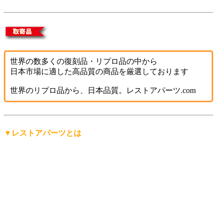
世界の数多くの復刻品・リプロ品の中から
日本市場に適した高品質の商品を厳選しております
世界のリプロ品から、日本品質。レストアパーツ.com
▼レストアパーツとは
「レストアパーツ」は、
レストアパーツ.comが生み出したオ
リジナルの言葉
です。
レストア用の部品は英語で「Restoration Parts（レストレーシ
ョン・パーツ）」と呼ばれますが、日本人にもっと分かりや
すく、名前から仕事の内容を直感的に連想できる言葉にした
い。そして、ありそうで世の中にまだ無い言葉を名前にした
い。