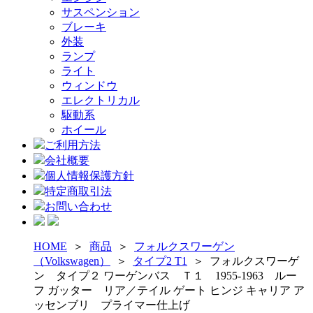
サスペンション
ブレーキ
外装
ランプ
ライト
ウィンドウ
エレクトリカル
駆動系
ホイール
ご利用方法
会社概要
個人情報保護方針
特定商取引法
お問い合わせ
HOME
＞
商品
＞
フォルクスワーゲン
（Volkswagen）
＞
タイプ2 T1
＞
フォルクスワーゲ
ン タイプ２ ワーゲンバス Ｔ１ 1955-1963 ルー
フ ガッター リア／テイル ゲート ヒンジ キャリア ア
ッセンブリ プライマー仕上げ