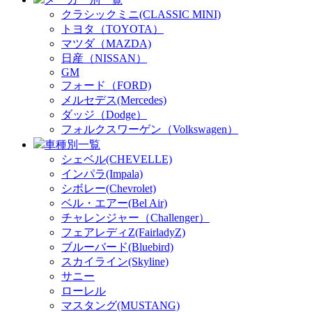
クラシックミニ(CLASSIC MINI)
トヨタ（TOYOTA）
マツダ（MAZDA)
日産（NISSAN）
GM
フォード（FORD)
メルセデス(Mercedes)
ダッジ（Dodge）
フォルクスワーゲン（Volkswagen）
車種別一覧
シェベル(CHEVELLE)
インパラ(Impala)
シボレー(Chevrolet)
ベル・エアー(Bel Air)
チャレンジャー（Challenger）
フェアレディZ(FairladyZ)
ブルーバード(Bluebird)
スカイライン(Skyline)
サニー
ローレル
マスタング(MUSTANG)