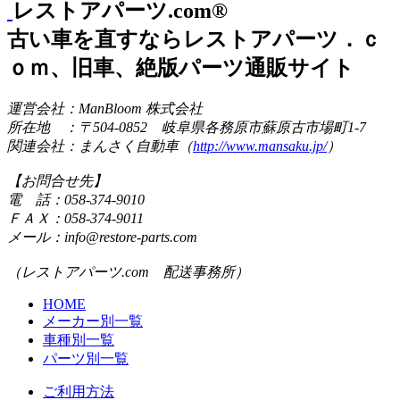
レストアパーツ.com®
古い車を直すならレストアパーツ．ｃ
ｏｍ、旧車、絶版パーツ通販サイト
運営会社：ManBloom 株式会社
所在地 ：〒504-0852 岐阜県各務原市蘇原古市場町1-7
関連会社：まんさく自動車（
http://www.mansaku.jp/
）
【お問合せ先】
電 話：058-374-9010
ＦＡＸ：058-374-9011
メール：info@restore-parts.com
（レストアパーツ.com 配送事務所）
HOME
メーカー別一覧
車種別一覧
パーツ別一覧
ご利用方法