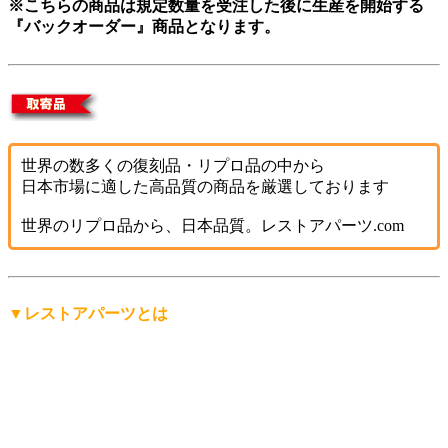
※こちらの商品は規定数量を受注した後に生産を開始する
『バックオーダー』商品となります。
世界の数多くの復刻品・リプロ品の中から
日本市場に適した高品質の商品を厳選しております
世界のリプロ品から、日本品質。レストアパーツ.com
▼レストアパーツとは
「レストアパーツ」は、
レストアパーツ.comが生み出したオ
リジナルの言葉
です。
レストア用の部品は英語で「Restoration Parts（レストレーシ
ョン・パーツ）」と呼ばれますが、日本人にもっと分かりや
すく、名前から仕事の内容を直感的に連想できる言葉にした