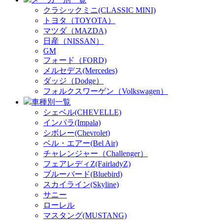
クラシックミニ(CLASSIC MINI)
トヨタ（TOYOTA）
マツダ（MAZDA)
日産（NISSAN）
GM
フォード（FORD)
メルセデス(Mercedes)
ダッジ（Dodge）
フォルクスワーゲン（Volkswagen）
車種別一覧
シェベル(CHEVELLE)
インパラ(Impala)
シボレー(Chevrolet)
ベル・エアー(Bel Air)
チャレンジャー（Challenger）
フェアレディZ(FairladyZ)
ブルーバード(Bluebird)
スカイライン(Skyline)
サニー
ローレル
マスタング(MUSTANG)