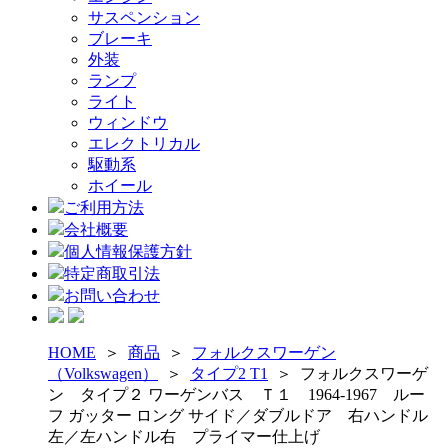
サスペンション
ブレーキ
外装
ランプ
ライト
ウィンドウ
エレクトリカル
駆動系
ホイール
ご利用方法
会社概要
個人情報保護方針
特定商取引法
お問い合わせ
HOME
＞
商品
＞
フォルクスワーゲン
（Volkswagen）
＞
タイプ2 T1
＞
フォルクスワーゲ
ン タイプ２ ワーゲンバス Ｔ１ 1964-1967 ルー
フ ガッター ロング サイド／ダブルドア 右ハンドル
左／左ハンドル右 プライマー仕上げ