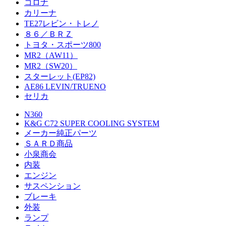
コロナ
カリーナ
TE27レビン・トレノ
８６／ＢＲＺ
トヨタ・スポーツ800
MR2（AW11）
MR2（SW20）
スターレット(EP82)
AE86 LEVIN/TRUENO
セリカ
N360
K&G C72 SUPER COOLING SYSTEM
メーカー純正パーツ
ＳＡＲＤ商品
小泉商会
内装
エンジン
サスペンション
ブレーキ
外装
ランプ