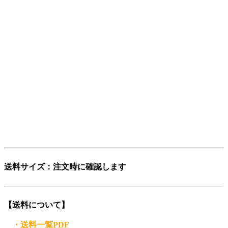
い。そして、ありそうで世の中にまだ無い言葉を名前にした
い。
そんな想いから「レストアパーツ」という言葉をつくりまし
た。
少し不思議な日本語英語ですが、そこがいかにも日本的で、
私達らしさだと思っています。
「日本を代表する旧車向けパーツ会社に育ちたい」——そん
な願いも込めています。
ぜひ、この言葉を覚えてください。
登録商標第6729649号
送料サイズ：注文時に確認します
【送料について】
・送料一覧PDF