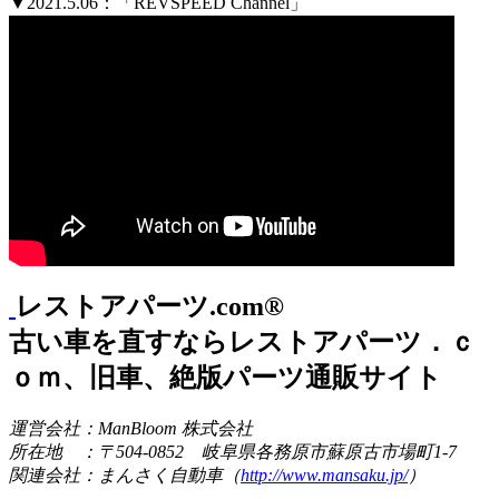
▼2021.5.06：「REVSPEED Channel」
レストアパーツ.com®
古い車を直すならレストアパーツ．ｃ
ｏｍ、旧車、絶版パーツ通販サイト
運営会社：ManBloom 株式会社
所在地 ：〒504-0852 岐阜県各務原市蘇原古市場町1-7
関連会社：まんさく自動車（
http://www.mansaku.jp/
）