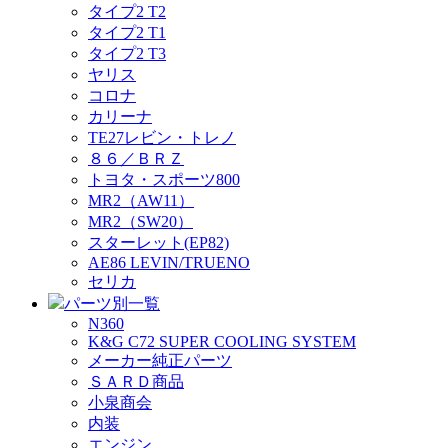
タイプ2 T2
タイプ2 T1
タイプ2 T3
ヤリス
コロナ
カリーナ
TE27レビン・トレノ
８６／ＢＲＺ
トヨタ・スポーツ800
MR2（AW11）
MR2（SW20）
スターレット(EP82)
AE86 LEVIN/TRUENO
セリカ
パーツ別一覧
N360
K&G C72 SUPER COOLING SYSTEM
メーカー純正パーツ
ＳＡＲＤ商品
小泉商会
内装
エンジン