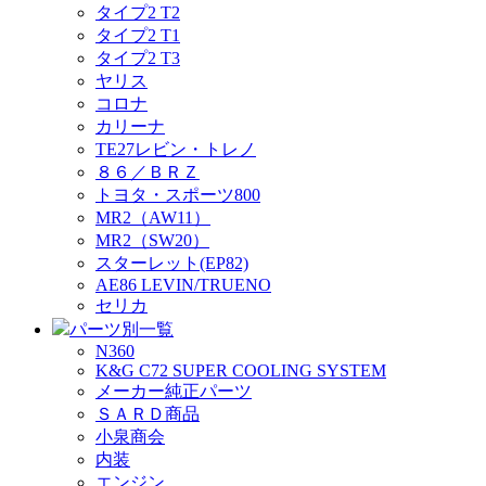
タイプ2 T2
タイプ2 T1
タイプ2 T3
ヤリス
コロナ
カリーナ
TE27レビン・トレノ
８６／ＢＲＺ
トヨタ・スポーツ800
MR2（AW11）
MR2（SW20）
スターレット(EP82)
AE86 LEVIN/TRUENO
セリカ
パーツ別一覧
N360
K&G C72 SUPER COOLING SYSTEM
メーカー純正パーツ
ＳＡＲＤ商品
小泉商会
内装
エンジン