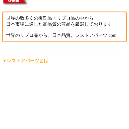
世界の数多くの復刻品・リプロ品の中から
日本市場に適した高品質の商品を厳選しております
世界のリプロ品から、日本品質。レストアパーツ.com
▼レストアパーツとは
「レストアパーツ」は、
レストアパーツ.comが生み出したオ
リジナルの言葉
です。
レストア用の部品は英語で「Restoration Parts（レストレーシ
ョン・パーツ）」と呼ばれますが、日本人にもっと分かりや
すく、名前から仕事の内容を直感的に連想できる言葉にした
い。そして、ありそうで世の中にまだ無い言葉を名前にした
い。
そんな想いから「レストアパーツ」という言葉をつくりまし
た。