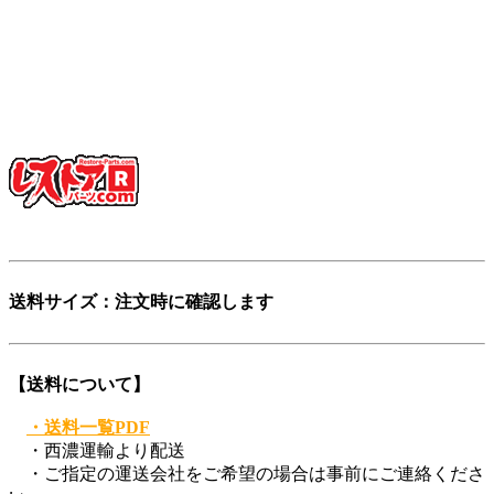
少し不思議な日本語英語ですが、そこがいかにも日本的で、
私達らしさだと思っています。
「日本を代表する旧車向けパーツ会社に育ちたい」——そん
な願いも込めています。
ぜひ、この言葉を覚えてください。
登録商標第6729649号
送料サイズ：注文時に確認します
【送料について】
・送料一覧PDF
・西濃運輸より配送
・ご指定の運送会社をご希望の場合は事前にご連絡くださ