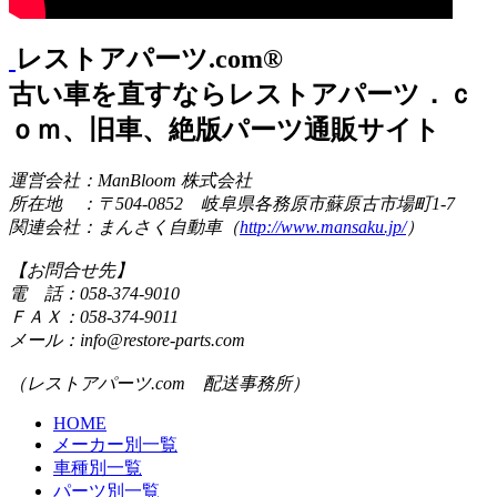
レストアパーツ.com®
古い車を直すならレストアパーツ．ｃ
ｏｍ、旧車、絶版パーツ通販サイト
運営会社：ManBloom 株式会社
所在地 ：〒504-0852 岐阜県各務原市蘇原古市場町1-7
関連会社：まんさく自動車（
http://www.mansaku.jp/
）
【お問合せ先】
電 話：058-374-9010
ＦＡＸ：058-374-9011
メール：info@restore-parts.com
（レストアパーツ.com 配送事務所）
HOME
メーカー別一覧
車種別一覧
パーツ別一覧