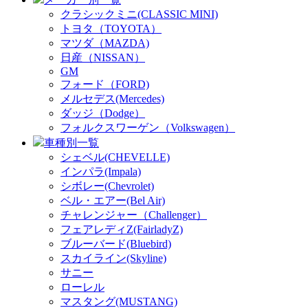
クラシックミニ(CLASSIC MINI)
トヨタ（TOYOTA）
マツダ（MAZDA)
日産（NISSAN）
GM
フォード（FORD)
メルセデス(Mercedes)
ダッジ（Dodge）
フォルクスワーゲン（Volkswagen）
車種別一覧
シェベル(CHEVELLE)
インパラ(Impala)
シボレー(Chevrolet)
ベル・エアー(Bel Air)
チャレンジャー（Challenger）
フェアレディZ(FairladyZ)
ブルーバード(Bluebird)
スカイライン(Skyline)
サニー
ローレル
マスタング(MUSTANG)