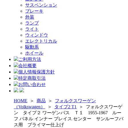
サスペンション
ブレーキ
外装
ランプ
ライト
ウィンドウ
エレクトリカル
駆動系
ホイール
ご利用方法
会社概要
個人情報保護方針
特定商取引法
お問い合わせ
HOME
＞
商品
＞
フォルクスワーゲン
（Volkswagen）
＞
タイプ2 T1
＞
フォルクスワーゲ
ン タイプ２ ワーゲンバス Ｔ１ 1955-1967 ルー
フ パネル インナー ブレイス センター サンルーフバ
ス用 プライマー仕上げ