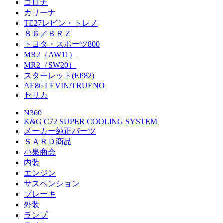
コロナ
カリーナ
TE27レビン・トレノ
８６／ＢＲＺ
トヨタ・スポーツ800
MR2（AW11）
MR2（SW20）
スターレット(EP82)
AE86 LEVIN/TRUENO
セリカ
N360
K&G C72 SUPER COOLING SYSTEM
メーカー純正パーツ
ＳＡＲＤ商品
小泉商会
内装
エンジン
サスペンション
ブレーキ
外装
ランプ