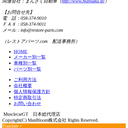
関連会社：まんさく自動車（
http://www.mansaku.jp/
）
【お問合せ先】
電 話：058-374-9010
ＦＡＸ：058-374-9011
メール：info@restore-parts.com
（レストアパーツ.com 配送事務所）
HOME
メーカー別一覧
車種別一覧
パーツ別一覧
ご利用方法
会社概要
個人情報保護方針
特定商取引法
お問い合わせ
MusclecarGT 日本総代理店
Copyright(C) ManBloom株式会社 Rights Reserved.
Translate »