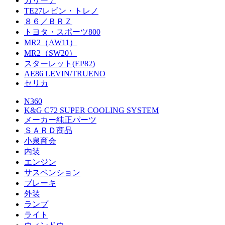
カリーナ
TE27レビン・トレノ
８６／ＢＲＺ
トヨタ・スポーツ800
MR2（AW11）
MR2（SW20）
スターレット(EP82)
AE86 LEVIN/TRUENO
セリカ
N360
K&G C72 SUPER COOLING SYSTEM
メーカー純正パーツ
ＳＡＲＤ商品
小泉商会
内装
エンジン
サスペンション
ブレーキ
外装
ランプ
ライト