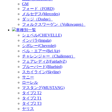
GM
フォード（FORD)
メルセデス(Mercedes)
ダッジ（Dodge）
フォルクスワーゲン（Volkswagen）
車種別一覧
シェベル(CHEVELLE)
インパラ(Impala)
シボレー(Chevrolet)
ベル・エアー(Bel Air)
チャレンジャー（Challenger）
フェアレディZ(FairladyZ)
ブルーバード(Bluebird)
スカイライン(Skyline)
サニー
ローレル
マスタング(MUSTANG)
タイプ2 T2
タイプ2 T1
タイプ2 T3
ヤリス