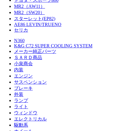
トヨタ・スポーツ800
MR2（AW11）
MR2（SW20）
スターレット(EP82)
AE86 LEVIN/TRUENO
セリカ
N360
K&G C72 SUPER COOLING SYSTEM
メーカー純正パーツ
ＳＡＲＤ商品
小泉商会
内装
エンジン
サスペンション
ブレーキ
外装
ランプ
ライト
ウィンドウ
エレクトリカル
駆動系