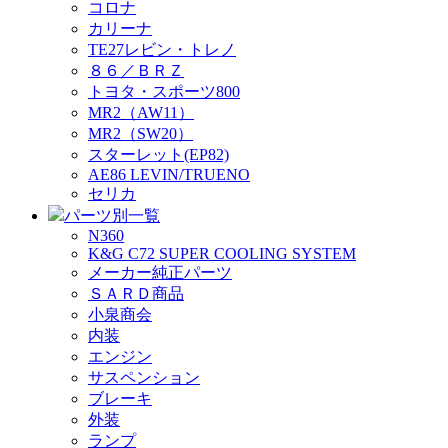
コロナ
カリーナ
TE27レビン・トレノ
８６／ＢＲＺ
トヨタ・スポーツ800
MR2（AW11）
MR2（SW20）
スターレット(EP82)
AE86 LEVIN/TRUENO
セリカ
パーツ別一覧
N360
K&G C72 SUPER COOLING SYSTEM
メーカー純正パーツ
ＳＡＲＤ商品
小泉商会
内装
エンジン
サスペンション
ブレーキ
外装
ランプ