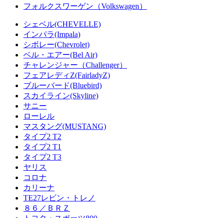
フォルクスワーゲン（Volkswagen）
シェベル(CHEVELLE)
インパラ(Impala)
シボレー(Chevrolet)
ベル・エアー(Bel Air)
チャレンジャー（Challenger）
フェアレディZ(FairladyZ)
ブルーバード(Bluebird)
スカイライン(Skyline)
サニー
ローレル
マスタング(MUSTANG)
タイプ2 T2
タイプ2 T1
タイプ2 T3
ヤリス
コロナ
カリーナ
TE27レビン・トレノ
８６／ＢＲＺ