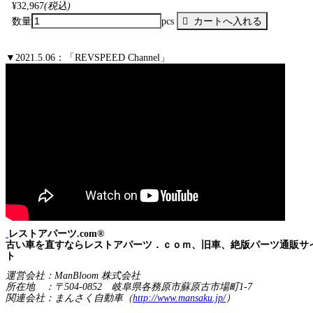
¥32,967
(税込)
数量
pcs
▼2021.5.06：「REVSPEED Channel」
レストアパーツ.com®
古い車を直すならレストアパーツ．ｃｏｍ、旧車、絶版パーツ通販サ
ト
運営会社：ManBloom 株式会社
所在地 ：〒504-0852 岐阜県各務原市蘇原古市場町1-7
関連会社：まんさく自動車（
http://www.mansaku.jp/
）