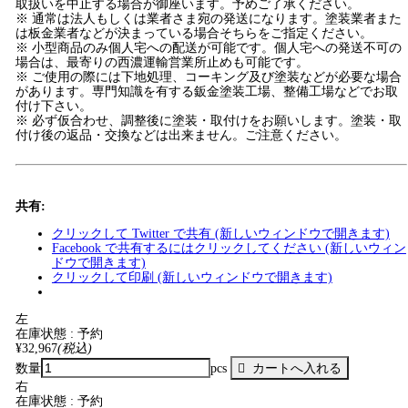
取扱いを中止する場合が御座います。予めご了承ください。
※ 通常は法人もしくは業者さま宛の発送になります。塗装業者また
は板金業者などが決まっている場合そちらをご指定ください。
※ 小型商品のみ個人宅への配送が可能です。個人宅への発送不可の
場合は、最寄りの西濃運輸営業所止めも可能です。
※ ご使用の際には下地処理、コーキング及び塗装などが必要な場合
があります。専門知識を有する鈑金塗装工場、整備工場などでお取
付け下さい。
※ 必ず仮合わせ、調整後に塗装・取付けをお願いします。塗装・取
付け後の返品・交換などは出来ません。ご注意ください。
共有:
クリックして Twitter で共有 (新しいウィンドウで開きます)
Facebook で共有するにはクリックしてください (新しいウィン
ドウで開きます)
クリックして印刷 (新しいウィンドウで開きます)
左
在庫状態 : 予約
¥32,967
(税込)
数量
pcs
右
在庫状態 : 予約