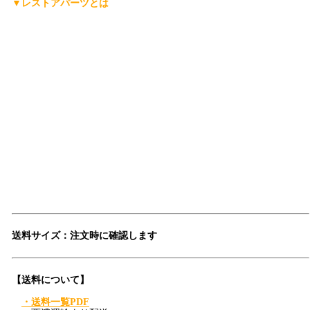
▼レストアパーツとは
「レストアパーツ」は、
レストアパーツ.comが生み出したオリジナ
ルの言葉
です。
レストア用の部品は英語で「Restoration Parts（レストレーション・
パーツ）」と呼ばれますが、日本人にもっと分かりやすく、名前か
ら仕事の内容を直感的に連想できる言葉にしたい。そして、ありそ
うで世の中にまだ無い言葉を名前にしたい。
そんな想いから「レストアパーツ」という言葉をつくりました。
少し不思議な日本語英語ですが、そこがいかにも日本的で、私達ら
しさだと思っています。
「日本を代表する旧車向けパーツ会社に育ちたい」——そんな願い
も込めています。
ぜひ、この言葉を覚えてください。
登録商標第6729649号
送料サイズ：注文時に確認します
【送料について】
・送料一覧PDF