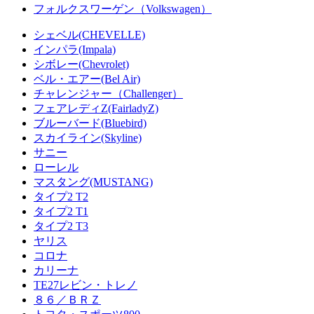
フォルクスワーゲン（Volkswagen）
シェベル(CHEVELLE)
インパラ(Impala)
シボレー(Chevrolet)
ベル・エアー(Bel Air)
チャレンジャー（Challenger）
フェアレディZ(FairladyZ)
ブルーバード(Bluebird)
スカイライン(Skyline)
サニー
ローレル
マスタング(MUSTANG)
タイプ2 T2
タイプ2 T1
タイプ2 T3
ヤリス
コロナ
カリーナ
TE27レビン・トレノ
８６／ＢＲＺ