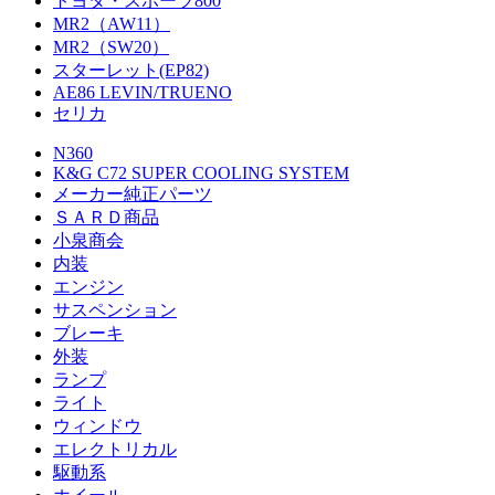
トヨタ・スポーツ800
MR2（AW11）
MR2（SW20）
スターレット(EP82)
AE86 LEVIN/TRUENO
セリカ
N360
K&G C72 SUPER COOLING SYSTEM
メーカー純正パーツ
ＳＡＲＤ商品
小泉商会
内装
エンジン
サスペンション
ブレーキ
外装
ランプ
ライト
ウィンドウ
エレクトリカル
駆動系