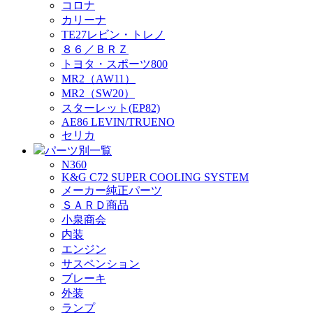
コロナ
カリーナ
TE27レビン・トレノ
８６／ＢＲＺ
トヨタ・スポーツ800
MR2（AW11）
MR2（SW20）
スターレット(EP82)
AE86 LEVIN/TRUENO
セリカ
パーツ別一覧
N360
K&G C72 SUPER COOLING SYSTEM
メーカー純正パーツ
ＳＡＲＤ商品
小泉商会
内装
エンジン
サスペンション
ブレーキ
外装
ランプ