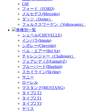
GM
フォード（FORD)
メルセデス(Mercedes)
ダッジ（Dodge）
フォルクスワーゲン（Volkswagen）
車種別一覧
シェベル(CHEVELLE)
インパラ(Impala)
シボレー(Chevrolet)
ベル・エアー(Bel Air)
チャレンジャー（Challenger）
フェアレディZ(FairladyZ)
ブルーバード(Bluebird)
スカイライン(Skyline)
サニー
ローレル
マスタング(MUSTANG)
タイプ2 T2
タイプ2 T1
タイプ2 T3
ヤリス