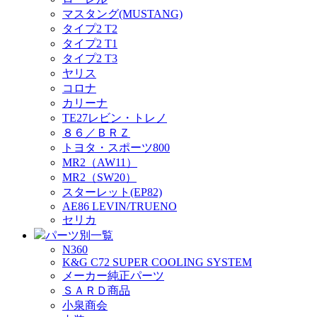
マスタング(MUSTANG)
タイプ2 T2
タイプ2 T1
タイプ2 T3
ヤリス
コロナ
カリーナ
TE27レビン・トレノ
８６／ＢＲＺ
トヨタ・スポーツ800
MR2（AW11）
MR2（SW20）
スターレット(EP82)
AE86 LEVIN/TRUENO
セリカ
パーツ別一覧
N360
K&G C72 SUPER COOLING SYSTEM
メーカー純正パーツ
ＳＡＲＤ商品
小泉商会