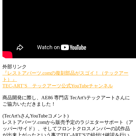
外部リンク
『レストアパーツ.comの復刻部品がスゴイ！（テックアー
ト）』
TEC-ART’S テックアーツ公式YouTubeチャンネル
商品開発に際し、AE86 専門店 TecArt’sテックアートさんに
ご協力いただきました！
(TecArt’sさんYouTubeコメント)
レストアパーツ.comから販売予定のラジエターサポート（ア
ッパー/サイド）、そしてフロントクロスメンバーの試作品
が出来上がったという事でTEC-ART’Sで組付け確認を行い