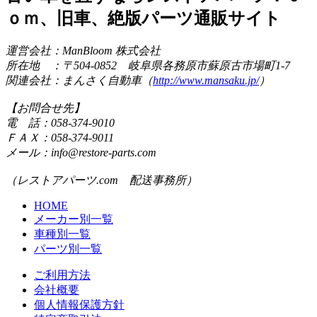
ｏｍ、旧車、絶版パーツ通販サイト
運営会社：ManBloom 株式会社
所在地 ：〒504-0852 岐阜県各務原市蘇原古市場町1-7
関連会社：まんさく自動車（
http://www.mansaku.jp/
）
【お問合せ先】
電 話：058-374-9010
ＦＡＸ：058-374-9011
メール：info@restore-parts.com
（レストアパーツ.com 配送事務所）
HOME
メーカー別一覧
車種別一覧
パーツ別一覧
ご利用方法
会社概要
個人情報保護方針