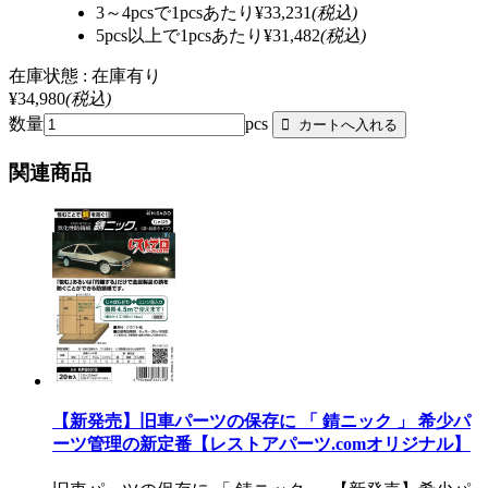
3～4pcsで1pcsあたり
¥33,231
(税込)
5pcs以上で1pcsあたり
¥31,482
(税込)
在庫状態 : 在庫有り
¥34,980
(税込)
数量
pcs
関連商品
【新発売】旧車パーツの保存に 「 錆ニック 」 希少パ
ーツ管理の新定番【レストアパーツ.comオリジナル】