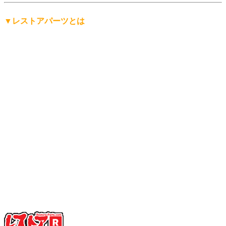
▼レストアパーツとは
「レストアパーツ」は、
レストアパーツ.comが生み出したオ
リジナルの言葉
です。
レストア用の部品は英語で「Restoration Parts（レストレーシ
ョン・パーツ）」と呼ばれますが、日本人にもっと分かりや
すく、名前から仕事の内容を直感的に連想できる言葉にした
い。そして、ありそうで世の中にまだ無い言葉を名前にした
い。
そんな想いから「レストアパーツ」という言葉をつくりまし
た。
少し不思議な日本語英語ですが、そこがいかにも日本的で、
私達らしさだと思っています。
「日本を代表する旧車向けパーツ会社に育ちたい」——そん
な願いも込めています。
ぜひ、この言葉を覚えてください。