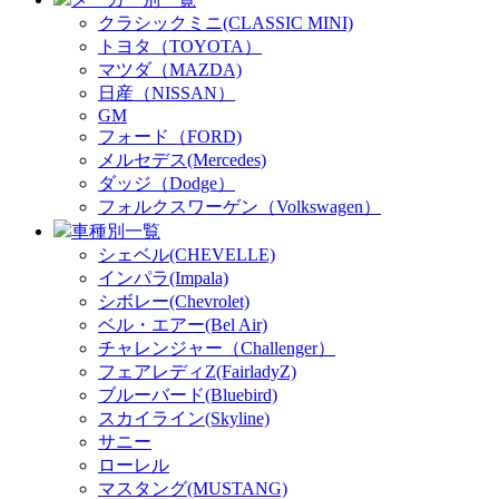
クラシックミニ(CLASSIC MINI)
トヨタ（TOYOTA）
マツダ（MAZDA)
日産（NISSAN）
GM
フォード（FORD)
メルセデス(Mercedes)
ダッジ（Dodge）
フォルクスワーゲン（Volkswagen）
車種別一覧
シェベル(CHEVELLE)
インパラ(Impala)
シボレー(Chevrolet)
ベル・エアー(Bel Air)
チャレンジャー（Challenger）
フェアレディZ(FairladyZ)
ブルーバード(Bluebird)
スカイライン(Skyline)
サニー
ローレル
マスタング(MUSTANG)