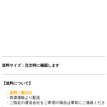
そんな想いから「レストアパーツ」という言葉をつくりまし
た。
少し不思議な日本語英語ですが、そこがいかにも日本的で、
私達らしさだと思っています。
「日本を代表する旧車向けパーツ会社に育ちたい」——そん
な願いも込めています。
ぜひ、この言葉を覚えてください。
登録商標第6729649号
送料サイズ：注文時に確認します
【送料について】
・送料一覧PDF
・西濃運輸より配送
・ご指定の運送会社をご希望の場合は事前にご連絡くださ