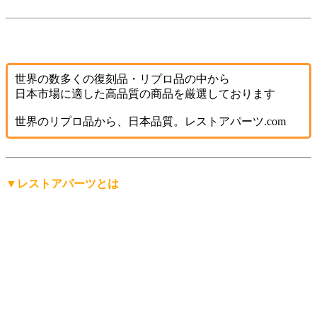
世界の数多くの復刻品・リプロ品の中から
日本市場に適した高品質の商品を厳選しております
世界のリプロ品から、日本品質。レストアパーツ.com
▼レストアパーツとは
「レストアパーツ」は、
レストアパーツ.comが生み出したオ
リジナルの言葉
です。
レストア用の部品は英語で「Restoration Parts（レストレーシ
ョン・パーツ）」と呼ばれますが、日本人にもっと分かりや
すく、名前から仕事の内容を直感的に連想できる言葉にした
い。そして、ありそうで世の中にまだ無い言葉を名前にした
い。