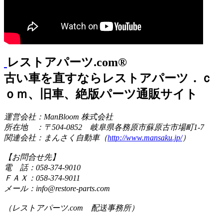
レストアパーツ.com®
古い車を直すならレストアパーツ．ｃ
ｏｍ、旧車、絶版パーツ通販サイト
運営会社：ManBloom 株式会社
所在地 ：〒504-0852 岐阜県各務原市蘇原古市場町1-7
関連会社：まんさく自動車（
http://www.mansaku.jp/
）
【お問合せ先】
電 話：058-374-9010
ＦＡＸ：058-374-9011
メール：info@restore-parts.com
（レストアパーツ.com 配送事務所）