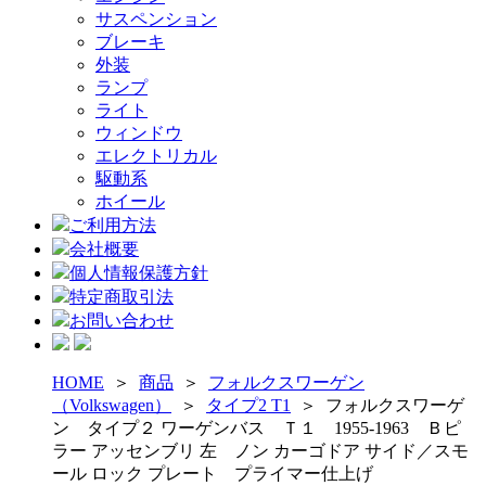
サスペンション
ブレーキ
外装
ランプ
ライト
ウィンドウ
エレクトリカル
駆動系
ホイール
ご利用方法
会社概要
個人情報保護方針
特定商取引法
お問い合わせ
HOME
＞
商品
＞
フォルクスワーゲン
（Volkswagen）
＞
タイプ2 T1
＞
フォルクスワーゲ
ン タイプ２ ワーゲンバス Ｔ１ 1955-1963 Ｂピ
ラー アッセンブリ 左 ノン カーゴドア サイド／スモ
ール ロック プレート プライマー仕上げ