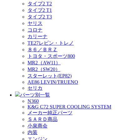
タイプ2 T2
タイプ2 T1
タイプ2 T3
ヤリス
コロナ
カリーナ
TE27レビン・トレノ
８６／ＢＲＺ
トヨタ・スポーツ800
MR2（AW11）
MR2（SW20）
スターレット(EP82)
AE86 LEVIN/TRUENO
セリカ
パーツ別一覧
N360
K&G C72 SUPER COOLING SYSTEM
メーカー純正パーツ
ＳＡＲＤ商品
小泉商会
内装
エンジン