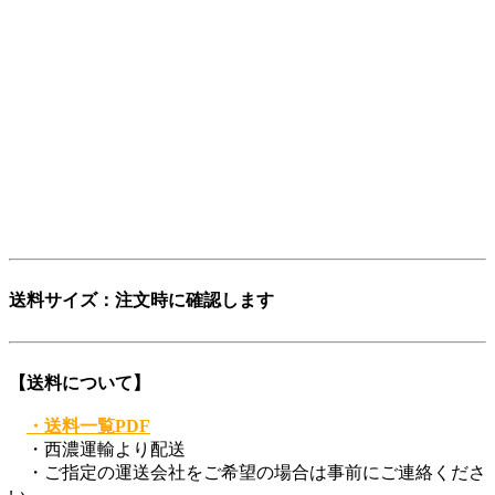
そんな想いから「レストアパーツ」という言葉をつくりまし
た。
少し不思議な日本語英語ですが、そこがいかにも日本的で、
私達らしさだと思っています。
「日本を代表する旧車向けパーツ会社に育ちたい」——そん
な願いも込めています。
ぜひ、この言葉を覚えてください。
登録商標第6729649号
送料サイズ：注文時に確認します
【送料について】
・送料一覧PDF
・西濃運輸より配送
・ご指定の運送会社をご希望の場合は事前にご連絡くださ