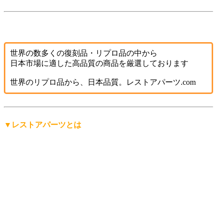
世界の数多くの復刻品・リプロ品の中から
日本市場に適した高品質の商品を厳選しております
世界のリプロ品から、日本品質。レストアパーツ.com
▼レストアパーツとは
「レストアパーツ」は、
レストアパーツ.comが生み出したオ
リジナルの言葉
です。
レストア用の部品は英語で「Restoration Parts（レストレーシ
ョン・パーツ）」と呼ばれますが、日本人にもっと分かりや
すく、名前から仕事の内容を直感的に連想できる言葉にした
い。そして、ありそうで世の中にまだ無い言葉を名前にした
い。