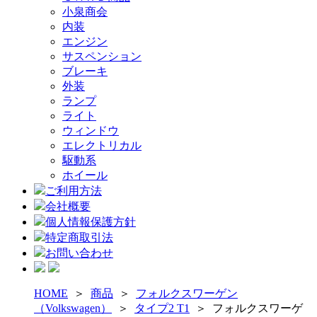
小泉商会
内装
エンジン
サスペンション
ブレーキ
外装
ランプ
ライト
ウィンドウ
エレクトリカル
駆動系
ホイール
ご利用方法
会社概要
個人情報保護方針
特定商取引法
お問い合わせ
HOME
＞
商品
＞
フォルクスワーゲン
（Volkswagen）
＞
タイプ2 T1
＞
フォルクスワーゲ