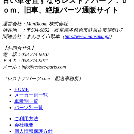
古い車を直すならレストアパーツ．ｃ
ｏｍ、旧車、絶版パーツ通販サイト
運営会社：ManBloom 株式会社
所在地 ：〒504-0852 岐阜県各務原市蘇原古市場町1-7
関連会社：まんさく自動車（
http://www.mansaku.jp/
）
【お問合せ先】
電 話：058-374-9010
ＦＡＸ：058-374-9011
メール：info@restore-parts.com
（レストアパーツ.com 配送事務所）
HOME
メーカー別一覧
車種別一覧
パーツ別一覧
ご利用方法
会社概要
個人情報保護方針