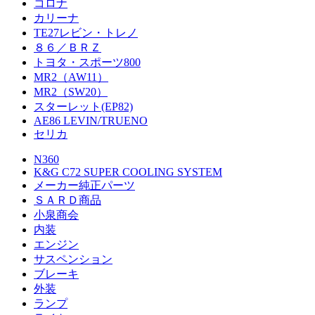
コロナ
カリーナ
TE27レビン・トレノ
８６／ＢＲＺ
トヨタ・スポーツ800
MR2（AW11）
MR2（SW20）
スターレット(EP82)
AE86 LEVIN/TRUENO
セリカ
N360
K&G C72 SUPER COOLING SYSTEM
メーカー純正パーツ
ＳＡＲＤ商品
小泉商会
内装
エンジン
サスペンション
ブレーキ
外装
ランプ