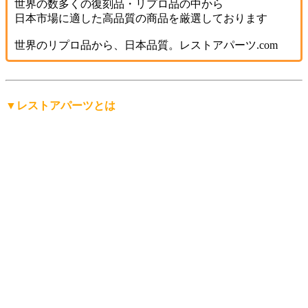
世界の数多くの復刻品・リプロ品の中から
日本市場に適した高品質の商品を厳選しております
世界のリプロ品から、日本品質。レストアパーツ.com
▼レストアパーツとは
「レストアパーツ」は、
レストアパーツ.comが生み出したオ
リジナルの言葉
です。
レストア用の部品は英語で「Restoration Parts（レストレーシ
ョン・パーツ）」と呼ばれますが、日本人にもっと分かりや
すく、名前から仕事の内容を直感的に連想できる言葉にした
い。そして、ありそうで世の中にまだ無い言葉を名前にした
い。
そんな想いから「レストアパーツ」という言葉をつくりまし
た。
少し不思議な日本語英語ですが、そこがいかにも日本的で、
私達らしさだと思っています。