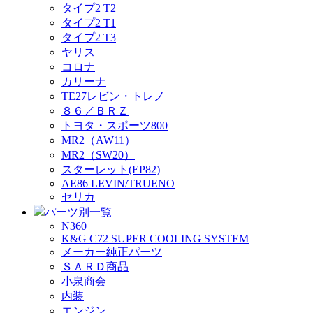
タイプ2 T2
タイプ2 T1
タイプ2 T3
ヤリス
コロナ
カリーナ
TE27レビン・トレノ
８６／ＢＲＺ
トヨタ・スポーツ800
MR2（AW11）
MR2（SW20）
スターレット(EP82)
AE86 LEVIN/TRUENO
セリカ
パーツ別一覧
N360
K&G C72 SUPER COOLING SYSTEM
メーカー純正パーツ
ＳＡＲＤ商品
小泉商会
内装
エンジン