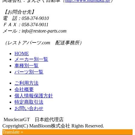
関連会社：まんさく自動車（
http://www.mansaku.jp/
）
【お問合せ先】
電 話：058-374-9010
ＦＡＸ：058-374-9011
メール：info@restore-parts.com
（レストアパーツ.com 配送事務所）
HOME
メーカー別一覧
車種別一覧
パーツ別一覧
ご利用方法
会社概要
個人情報保護方針
特定商取引法
お問い合わせ
MusclecarGT 日本総代理店
Copyright(C) ManBloom株式会社 Rights Reserved.
Translate »