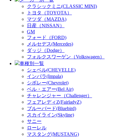
クラシックミニ(CLASSIC MINI)
トヨタ（TOYOTA）
マツダ（MAZDA)
日産（NISSAN）
GM
フォード（FORD)
メルセデス(Mercedes)
ダッジ（Dodge）
フォルクスワーゲン（Volkswagen）
車種別一覧
シェベル(CHEVELLE)
インパラ(Impala)
シボレー(Chevrolet)
ベル・エアー(Bel Air)
チャレンジャー（Challenger）
フェアレディZ(FairladyZ)
ブルーバード(Bluebird)
スカイライン(Skyline)
サニー
ローレル
マスタング(MUSTANG)