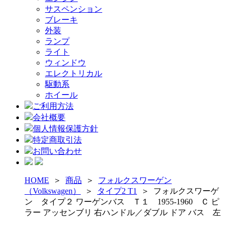
サスペンション
ブレーキ
外装
ランプ
ライト
ウィンドウ
エレクトリカル
駆動系
ホイール
ご利用方法
会社概要
個人情報保護方針
特定商取引法
お問い合わせ
HOME
＞
商品
＞
フォルクスワーゲン
（Volkswagen）
＞
タイプ2 T1
＞
フォルクスワーゲ
ン タイプ２ ワーゲンバス Ｔ１ 1955-1960 Ｃ ピ
ラー アッセンブリ 右ハンドル／ダブル ドア バス 左