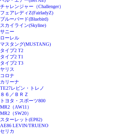
ベル・エアー(Bel Air)
チャレンジャー（Challenger）
フェアレディZ(FairladyZ)
ブルーバード(Bluebird)
スカイライン(Skyline)
サニー
ローレル
マスタング(MUSTANG)
タイプ2 T2
タイプ2 T1
タイプ2 T3
ヤリス
コロナ
カリーナ
TE27レビン・トレノ
８６／ＢＲＺ
トヨタ・スポーツ800
MR2（AW11）
MR2（SW20）
スターレット(EP82)
AE86 LEVIN/TRUENO
セリカ