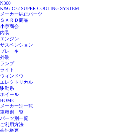
N360
K&G C72 SUPER COOLING SYSTEM
メーカー純正パーツ
ＳＡＲＤ商品
小泉商会
内装
エンジン
サスペンション
ブレーキ
外装
ランプ
ライト
ウィンドウ
エレクトリカル
駆動系
ホイール
HOME
メーカー別一覧
車種別一覧
パーツ別一覧
ご利用方法
会社概要