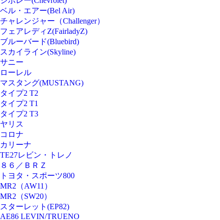
シボレー(Chevrolet)
ベル・エアー(Bel Air)
チャレンジャー（Challenger）
フェアレディZ(FairladyZ)
ブルーバード(Bluebird)
スカイライン(Skyline)
サニー
ローレル
マスタング(MUSTANG)
タイプ2 T2
タイプ2 T1
タイプ2 T3
ヤリス
コロナ
カリーナ
TE27レビン・トレノ
８６／ＢＲＺ
トヨタ・スポーツ800
MR2（AW11）
MR2（SW20）
スターレット(EP82)
AE86 LEVIN/TRUENO